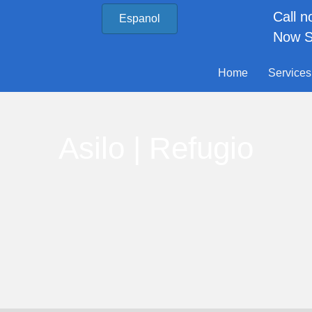
Call 
Espanol
Now S
Home
Services
Asilo | Refugio