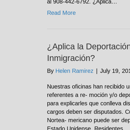
al 908-442-6792. ¿Aplica…
Read More
¿Aplica la Deportacio
Inmigración?
By
Helen Ramirez
|
July 19, 20
Nuestras oficinas han recibido 
referentes a re- moción y/o dep
para explicarles que conlleva d
cargos deben ser disputados. C
Nortea- mericano puede ser depo
Estado Unidense. Residentes…