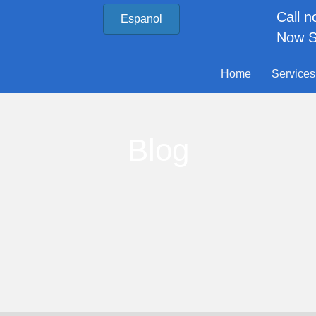
Call 
Espanol
Now S
Home
Services
Blog