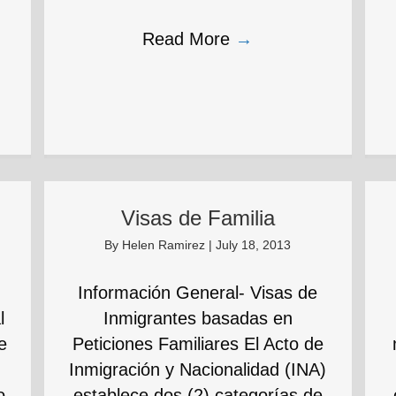
Read More
→
Visas de Familia
By
Helen Ramirez
|
July 18, 2013
Información General- Visas de
l
Inmigrantes basadas en
e
Peticiones Familiares El Acto de
Inmigración y Nacionalidad (INA)
o
establece dos (2) categorías de